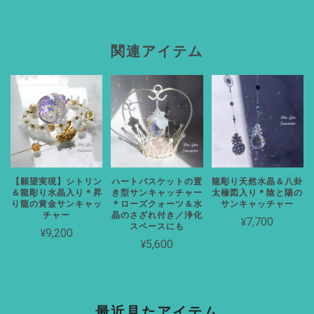
関連アイテム
【願望実現】シトリン
ハートバスケットの置
龍彫り天然水晶＆八卦
＆龍彫り水晶入り＊昇
き型サンキャッチャー
太極図入り＊陰と陽の
り龍の黄金サンキャッ
＊ローズクォーツ＆水
サンキャッチャー
チャー
晶のさざれ付き／浄化
¥7,700
スペースにも
¥9,200
¥5,600
最近見たアイテム