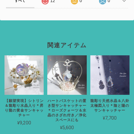
12
0
0
すべて
関連アイテム
【願望実現】シトリン
ハートバスケットの置
龍彫り天然水晶＆八卦
＆龍彫り水晶入り＊昇
き型サンキャッチャー
太極図入り＊陰と陽の
り龍の黄金サンキャッ
＊ローズクォーツ＆水
サンキャッチャー
チャー
晶のさざれ付き／浄化
¥7,700
スペースにも
¥9,200
¥5,600