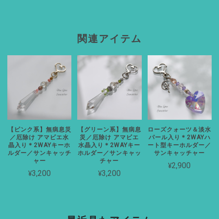
関連アイテム
【ピンク系】無病息災
【グリーン系】無病息
ローズクォーツ＆淡水
／厄除け アマビエ水
災／厄除け アマビエ
パール入り＊2WAYハ
晶入り＊2WAYキーホ
水晶入り＊2WAYキー
ート型キーホルダー／
ルダー／サンキャッチ
ホルダー／サンキャッ
サンキャッチャー
ャー
チャー
¥2,900
¥3,200
¥3,200